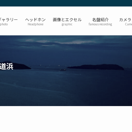
ギャラリー
ヘッドホン
画像とエクセル
名盤紹介
カメラ
photo
Headphone
graphic
famous recording
Came
百道浜