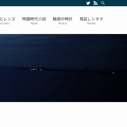
とレンズ
特選時代小説
魅惑の時計
見逃しシネマ
ra lens
Novel
Watch
Movies