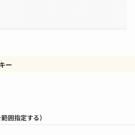
キー
表全体を範囲指定する）