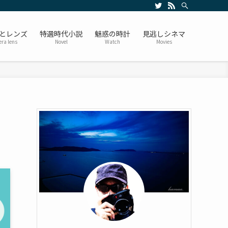
とレンズ
特選時代小説
魅惑の時計
見逃しシネマ
ra lens
Novel
Watch
Movies