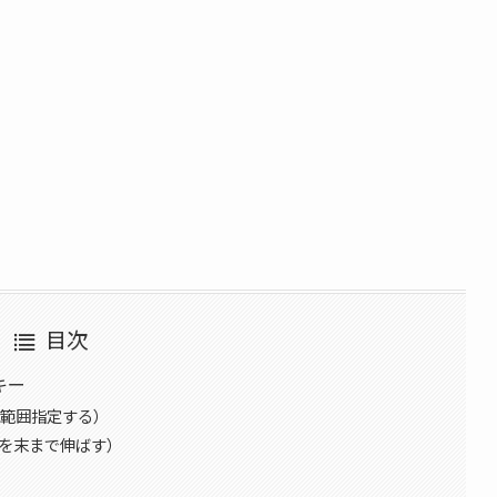
目次
キー
表全体を範囲指定する）
択範囲を末まで伸ばす）