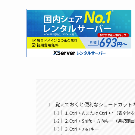
覚えておくと便利なショートカット
１.Ctrl + A または Ctrl + *（
２.Ctrl + Shift + 方向キー（選
３.Ctrl + 方向キー